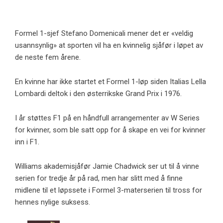
Formel 1-sjef Stefano Domenicali mener det er «veldig
usannsynlig» at sporten vil ha en kvinnelig sjåfør i løpet av
de neste fem årene.
En kvinne har ikke startet et Formel 1-løp siden Italias Lella
Lombardi deltok i den østerrikske Grand Prix i 1976.
I år støttes F1 på en håndfull arrangementer av W Series
for kvinner, som ble satt opp for å skape en vei for kvinner
inn i F1.
Williams akademisjåfør Jamie Chadwick ser ut til å vinne
serien for tredje år på rad, men har slitt med å finne
midlene til et løpssete i Formel 3-materserien til tross for
hennes nylige suksess.