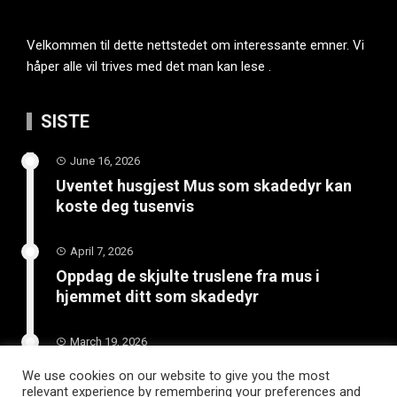
Velkommen til dette nettstedet om interessante emner. Vi
håper alle vil trives med det man kan lese .
SISTE
June 16, 2026
Uventet husgjest Mus som skadedyr kan
koste deg tusenvis
April 7, 2026
Oppdag de skjulte truslene fra mus i
hjemmet ditt som skadedyr
March 19, 2026
Slik vedlikeholder du tilhengeren for
We use cookies on our website to give you the most
langvarig bruk
relevant experience by remembering your preferences and