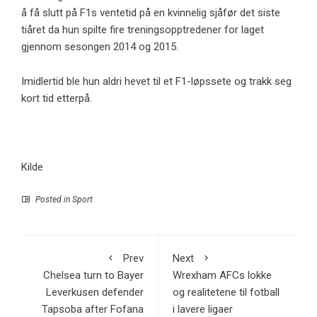
å få slutt på F1s ventetid på en kvinnelig sjåfør det siste
tiåret da hun spilte fire treningsopptredener for laget
gjennom sesongen 2014 og 2015.
Imidlertid ble hun aldri hevet til et F1-løpssete og trakk seg
kort tid etterpå.
Kilde
Posted in
Sport
Prev
Next
Chelsea turn to Bayer
Wrexham AFCs lokke
Leverkusen defender
og realitetene til fotball
Tapsoba after Fofana
i lavere ligaer