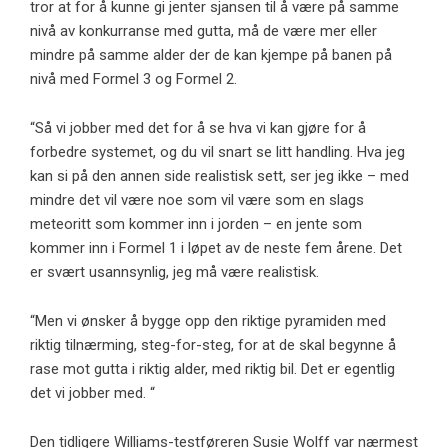
tror at for å kunne gi jenter sjansen til å være på samme
nivå av konkurranse med gutta, må de være mer eller
mindre på samme alder der de kan kjempe på banen på
nivå med Formel 3 og Formel 2.
“Så vi jobber med det for å se hva vi kan gjøre for å
forbedre systemet, og du vil snart se litt handling. Hva jeg
kan si på den annen side realistisk sett, ser jeg ikke – med
mindre det vil være noe som vil være som en slags
meteoritt som kommer inn i jorden – en jente som
kommer inn i Formel 1 i løpet av de neste fem årene. Det
er svært usannsynlig, jeg må være realistisk.
“Men vi ønsker å bygge opp den riktige pyramiden med
riktig tilnærming, steg-for-steg, for at de skal begynne å
rase mot gutta i riktig alder, med riktig bil. Det er egentlig
det vi jobber med. “
Den tidligere Williams-testføreren Susie Wolff var nærmest