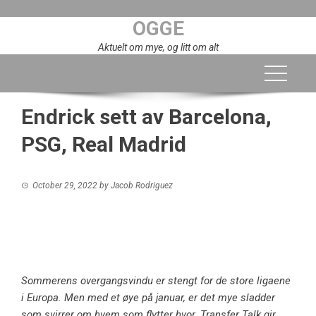
Skip
OGGE
to
content
Aktuelt om mye, og litt om alt
Endrick sett av Barcelona, ​​
PSG, Real Madrid
October 29, 2022
by
Jacob Rodriguez
Sommerens overgangsvindu er stengt for de store ligaene
i Europa. Men med et øye på januar, er det mye sladder
som svirrer om hvem som flytter hvor. Transfer Talk gir