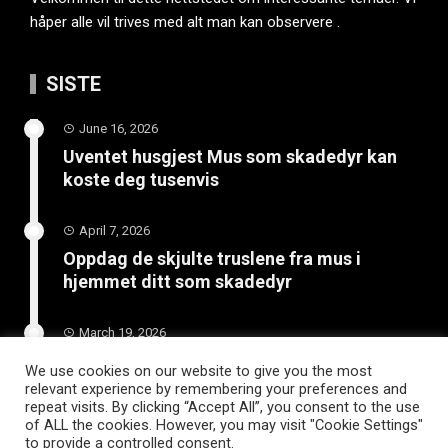
håper alle vil trives med alt man kan observere .
SISTE
June 16, 2026
Uventet husgjest Mus som skadedyr kan
koste deg tusenvis
April 7, 2026
Oppdag de skjulte truslene fra mus i
hjemmet ditt som skadedyr
March 19, 2026
Slik vedlikeholder du tilhengeren for
We use cookies on our website to give you the most
langvarig bruk
relevant experience by remembering your preferences and
repeat visits. By clicking “Accept All”, you consent to the use
of ALL the cookies. However, you may visit "Cookie Settings"
to provide a controlled consent.