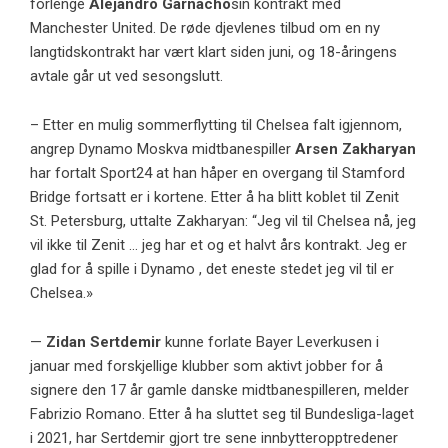
forlenge
Alejandro Garnacho
sin kontrakt med
Manchester United. De røde djevlenes tilbud om en ny
langtidskontrakt har vært klart siden juni, og 18-åringens
avtale går ut ved sesongslutt.
– Etter en mulig sommerflytting til Chelsea falt igjennom,
angrep Dynamo Moskva midtbanespiller
Arsen Zakharyan
har fortalt Sport24 at han håper en overgang til Stamford
Bridge fortsatt er i kortene. Etter å ha blitt koblet til Zenit
St. Petersburg, uttalte Zakharyan: “Jeg vil til Chelsea nå, jeg
vil ikke til Zenit … jeg har et og et halvt års kontrakt. Jeg er
glad for å spille i Dynamo , det eneste stedet jeg vil til er
Chelsea.»
—
Zidan Sertdemir
kunne forlate Bayer Leverkusen i
januar med forskjellige klubber som aktivt jobber for å
signere den 17 år gamle danske midtbanespilleren, melder
Fabrizio Romano
. Etter å ha sluttet seg til Bundesliga-laget
i 2021, har Sertdemir gjort tre sene innbytteropptredener