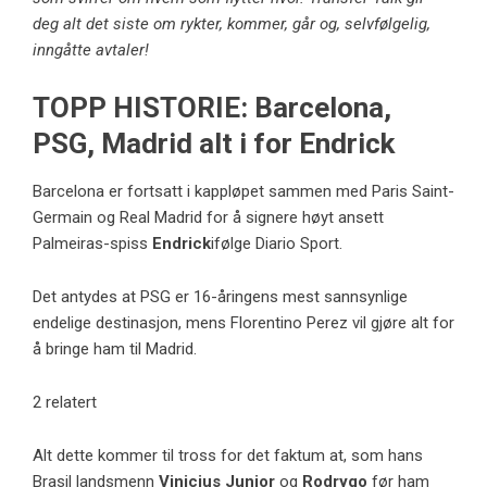
deg alt det siste om rykter, kommer, går og, selvfølgelig,
inngåtte avtaler!
TOPP HISTORIE: Barcelona, ​​
PSG, Madrid alt i for Endrick
Barcelona er fortsatt i kappløpet sammen med Paris Saint-
Germain og Real Madrid for å signere høyt ansett
Palmeiras-spiss
Endrick
ifølge Diario Sport.
Det antydes at PSG er 16-åringens mest sannsynlige
endelige destinasjon, mens Florentino Perez vil gjøre alt for
å bringe ham til Madrid.
2 relatert
Alt dette kommer til tross for det faktum at, som hans
Brasil landsmenn
Vinicius Junior
og
Rodrygo
før ham