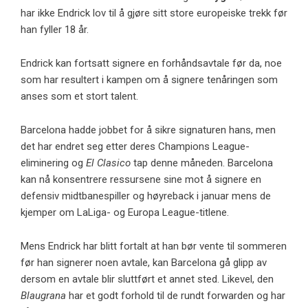
har ikke Endrick lov til å gjøre sitt store europeiske trekk før
han fyller 18 år.
Endrick kan fortsatt signere en forhåndsavtale før da, noe
som har resultert i kampen om å signere tenåringen som
anses som et stort talent.
Barcelona hadde jobbet for å sikre signaturen hans, men
det har endret seg etter deres Champions League-
eliminering og
El Clasico
tap denne måneden. Barcelona
kan nå konsentrere ressursene sine mot å signere en
defensiv midtbanespiller og høyreback i januar mens de
kjemper om LaLiga- og Europa League-titlene.
Mens Endrick har blitt fortalt at han bør vente til sommeren
før han signerer noen avtale, kan Barcelona gå glipp av
dersom en avtale blir sluttført et annet sted. Likevel, den
Blaugrana
har et godt forhold til de rundt forwarden og har