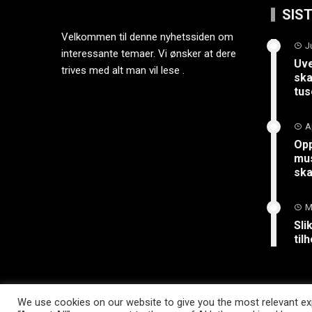
SIS
Velkommen til denne nyhetssiden om
J
interessante temaer. Vi ønsker at dere
Uve
trives med alt man vil lese .
ska
tus
A
Opp
mus
sk
M
Sli
til
We use cookies on our website to give you the most relevant exp