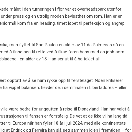
ede målet i den turneringen i fjor var et overheadspark utenfor
lhet under press og en utrolig moden bevissthet om rom. Han er en
seniormål kom fra en heading, timet løpet til perfeksjon og angrep
silia, men flyttet til Sao Paulo i en alder av 11 da Palmeiras så en
n med å finne seg til rette ved å fikse faren hans med en jobb som
adene i en alder av 15. Han ser ut til å ha taklet all
ært opptatt av å se ham rykke opp til førstelaget. Noen kritiserer
e ha vippet balansen, hevder de, i semifinalen i Libertadores – eller
ville være bedre for unggutten å reise til Disneyland. Han har valgt å
strasjonen til fansen er forståelig. De vet at de ikke vil ha lang tid
ter til Europa når han fyller 18 år i juli 2024, med alle kontinentets
ulig at Endrick og Ferreira kan slå seg sammen igjen i fremtiden – for