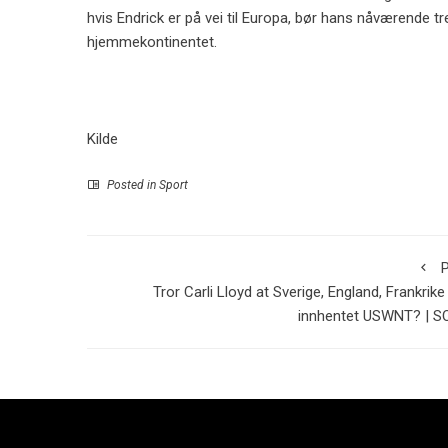
hvis Endrick er på vei til Europa, bør hans nåværende t
hjemmekontinentet.
Kilde
Posted in
Sport
P
Tror Carli Lloyd at Sverige, England, Frankrike
innhentet USWNT? | S