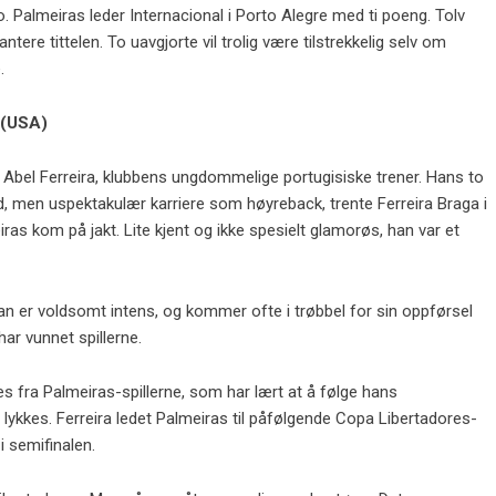
lo. Palmeiras leder Internacional i Porto Alegre med ti poeng. Tolv
antere tittelen. To uavgjorte vil trolig være tilstrekkelig selv om
.
 (USA)
Abel Ferreira, klubbens ungdommelige portugisiske trener. Hans to
id, men uspektakulær karriere som høyreback, trente Ferreira Braga i
as kom på jakt. Lite kjent og ikke spesielt glamorøs, han var et
n er voldsomt intens, og kommer ofte i trøbbel for sin oppførsel
har vunnet spillerne.
s fra Palmeiras-spillerne, som har lært at å følge hans
 lykkes. Ferreira ledet Palmeiras til påfølgende Copa Libertadores-
i semifinalen.