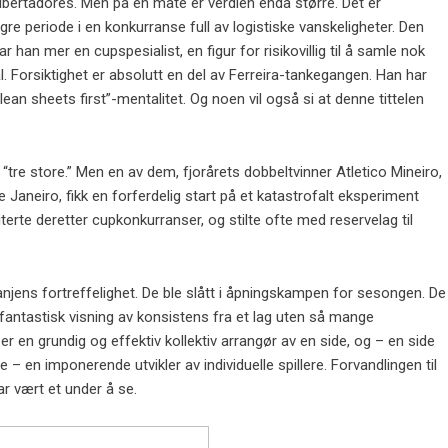
 Libertadores. Men på en måte er verdien enda større. Det er
e periode i en konkurranse full av logistiske vanskeligheter. Den
an mer en cupspesialist, en figur for risikovillig til å samle nok
ål. Forsiktighet er absolutt en del av Ferreira-tankegangen. Han har
an sheets first”-mentalitet. Og noen vil også si at denne tittelen
“tre store.” Men en av dem, fjorårets dobbeltvinner Atletico Mineiro,
 Janeiro, fikk en forferdelig start på et katastrofalt eksperiment
terte deretter cupkonkurranser, og stilte ofte med reservelag til
njens fortreffelighet. De ble slått i åpningskampen for sesongen. De
fantastisk visning av konsistens fra et lag uten så mange
r en grundig og effektiv kollektiv arrangør av en side, og – en side
– en imponerende utvikler av individuelle spillere. Forvandlingen til
har vært et under å se.