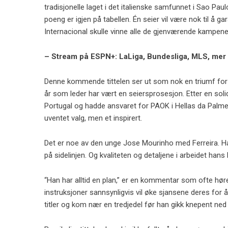
tradisjonelle laget i det italienske samfunnet i Sao Pau
poeng er igjen på tabellen. Én seier vil være nok til å gar
Internacional skulle vinne alle de gjenværende kampene
– Stream på ESPN+: LaLiga, Bundesliga, MLS, mer
Denne kommende tittelen ser ut som nok en triumf for 
år som leder har vært en seiersprosesjon. Etter en sol
Portugal og hadde ansvaret for PAOK i Hellas da Palmeir
uventet valg, men et inspirert.
Det er noe av den unge Jose Mourinho med Ferreira. Ha
på sidelinjen. Og kvaliteten og detaljene i arbeidet hans 
“Han har alltid en plan,” er en kommentar som ofte høre
instruksjoner sannsynligvis vil øke sjansene deres for å
titler og kom nær en tredjedel før han gikk knepent ned 