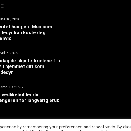
TE
une 16, 2026
ntet husgjest Mus som
dedyr kan koste deg
envis
pril 7, 2026
dag de skjulte truslene fra
 i hjemmet ditt som
adedyr
arch 19, 2026
k vedlikeholder du
hengeren for langvarig bruk
erience by remembering your preferences and repeat visits. By clic
WordPress Theme |
Viral
by HashThemes