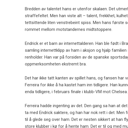
Bredden av talentet hans er utenfor skalaen. Det utmerk
straffefeltet. Men han viste alt – talent, frekkhet, ku
tettsittende liten venstrebeint spiss. Men hans første 
rommet mellom motstandernes midtstoppere.
Endrick er et barn av internettalderen. Han ble født i Bra
samling internettklipp av ham i aksjon og hjalp familie
renholder. Han var på forsiden av de spanske sportsdagbl
oppmerksomheten ekstremt bra.
Det har ikke tatt kanten av spillet hans, og fansen har v
Ferreira for ikke å ha kastet ham inn tidligere. Han kunn
enda tidligere, i februars finale i klubb-VM mot Chelsea.
Ferreira hadde ingenting av det. Den gang sa han at det 
ta med Endrick saktere, og han har nok rett i det. Men fru
til å glede seg over ham. Det er nesten sikkert at han flyt
store klubber i kø for å hente ham. Det er til og med m