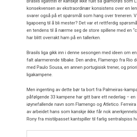
Brasils ligatittel er kanskje ikke fullt så glamorøs som
konsekvensen av ekstraordinær konsistens over en lengr
svarer også på et spørsmål som hang over treneren. Var h
ligapoeng til å bli mester? Det var et rettferdig spørsm
en tendens til å nærme seg de store spillene med en “cle
har blitt overrakt ham på en tallerken.
Brasils liga gikk inn i denne sesongen med ideen om en 
falt alarmerende tilbake. Den andre, Flamengo fra Rio de
med Paulo Sousa, en annen portugisisk trener, og priori
ligakampene.
Men ingenting av dette bør ta bort fra Palmeiras-kampa
påfølgende 33 kampene har gitt bare ett nederlag – en 
iøynefallende navn som Flamengo og Atletico. Ferreira e
av arbeidet hans som kanskje ikke får nok anerkjennelse 
Rony fra mistilpasset kantspiller til farlig sentralspiss 