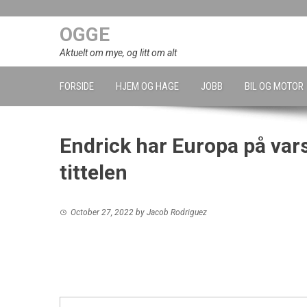
Skip
to
OGGE
content
Aktuelt om mye, og litt om alt
FORSIDE
HJEM OG HAGE
JOBB
BIL OG MOTOR
Endrick har Europa på var
tittelen
October 27, 2022
by
Jacob Rodriguez