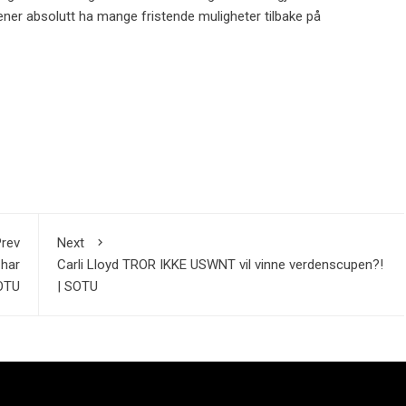
rener absolutt ha mange fristende muligheter tilbake på
rev
Next
 har
Carli Lloyd TROR IKKE USWNT vil vinne verdenscupen?!
OTU
| SOTU