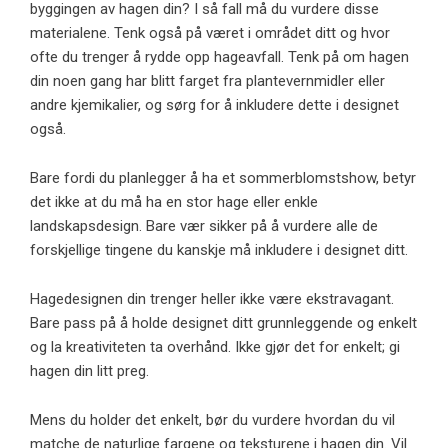
byggingen av hagen din? I så fall må du vurdere disse
materialene. Tenk også på været i området ditt og hvor
ofte du trenger å rydde opp hageavfall. Tenk på om hagen
din noen gang har blitt farget fra plantevernmidler eller
andre kjemikalier, og sørg for å inkludere dette i designet
også.
Bare fordi du planlegger å ha et sommerblomstshow, betyr
det ikke at du må ha en stor hage eller enkle
landskapsdesign. Bare vær sikker på å vurdere alle de
forskjellige tingene du kanskje må inkludere i designet ditt.
Hagedesignen din trenger heller ikke være ekstravagant.
Bare pass på å holde designet ditt grunnleggende og enkelt
og la kreativiteten ta overhånd. Ikke gjør det for enkelt; gi
hagen din litt preg.
Mens du holder det enkelt, bør du vurdere hvordan du vil
matche de naturlige fargene og teksturene i hagen din. Vil