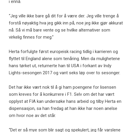
i ennå.
“Jeg ville ikke bare gå dit for å være der. Jeg ville trenge å
forstå nøyaktig hva jeg gikk inn på, noe jeg ikke gjør akkurat
nå. Så vi må bare vente og se hvilke alternativer som
virkelig finnes for meg.”
Herta forfulgte først europeisk racing tidlig i karrieren og
flyttet til England alene som tenåring. Men da mulighetene
hans tørket ut, returnerte han til USA i forkant av Indy
Lights-sesongen 2017 og vant seks løp over to sesonger.
Det har ikke vært nok til å gi ham poengene for lisensen
som kreves for å konkurrere i F1. Selv om det har vært
opplyst at FIA kan undersøke hans arbeid og tilby Herta en
dispensasjon, sa han fredag ​​at han ikke har noen anelse
om hvor noe av det står.
“Det er så mye som blir sagt og spekulert, jeg får varslene