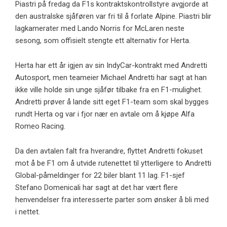
Piastri på fredag ​​da F1s kontraktskontrollstyre avgjorde at
den australske sjåføren var fri til å forlate Alpine. Piastri blir
lagkamerater med Lando Norris for McLaren neste
sesong, som offisielt stengte ett alternativ for Herta.
Herta har ett år igjen av sin IndyCar-kontrakt med Andretti
Autosport, men teameier Michael Andretti har sagt at han
ikke ville holde sin unge sjåfør tilbake fra en F1-mulighet.
Andretti prøver å lande sitt eget F1-team som skal bygges
rundt Herta og var i fjor nær en avtale om å kjøpe Alfa
Romeo Racing.
Da den avtalen falt fra hverandre, flyttet Andretti fokuset
mot å be F1 om å utvide rutenettet til ytterligere to Andretti
Global-påmeldinger for 22 biler blant 11 lag. F1-sjef
Stefano Domenicali har sagt at det har vært flere
henvendelser fra interesserte parter som ønsker å bli med
i nettet.