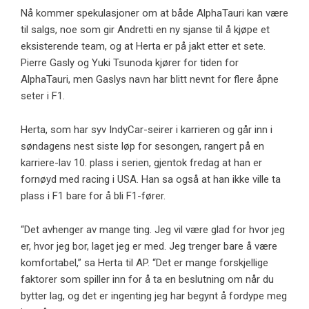
Nå kommer spekulasjoner om at både AlphaTauri kan være
til salgs, noe som gir Andretti en ny sjanse til å kjøpe et
eksisterende team, og at Herta er på jakt etter et sete.
Pierre Gasly og Yuki Tsunoda kjører for tiden for
AlphaTauri, men Gaslys navn har blitt nevnt for flere åpne
seter i F1.
Herta, som har syv IndyCar-seirer i karrieren og går inn i
søndagens nest siste løp for sesongen, rangert på en
karriere-lav 10. plass i serien, gjentok fredag ​​at han er
fornøyd med racing i USA. Han sa også at han ikke ville ta
plass i F1 bare for å bli F1-fører.
“Det avhenger av mange ting. Jeg vil være glad for hvor jeg
er, hvor jeg bor, laget jeg er med. Jeg trenger bare å være
komfortabel,” sa Herta til AP. “Det er mange forskjellige
faktorer som spiller inn for å ta en beslutning om når du
bytter lag, og det er ingenting jeg har begynt å fordype meg