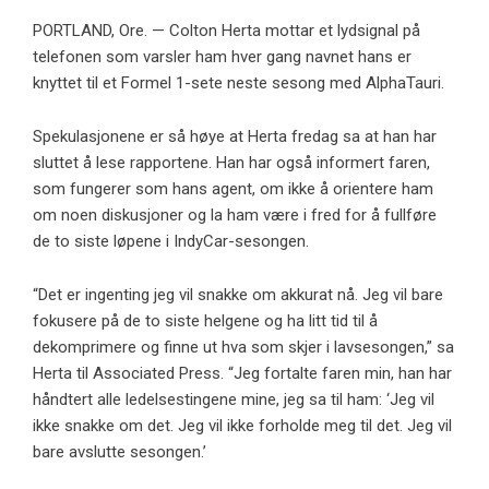
PORTLAND, Ore. — Colton Herta mottar et lydsignal på
telefonen som varsler ham hver gang navnet hans er
knyttet til et Formel 1-sete neste sesong med AlphaTauri.
Spekulasjonene er så høye at Herta fredag ​​sa at han har
sluttet å lese rapportene. Han har også informert faren,
som fungerer som hans agent, om ikke å orientere ham
om noen diskusjoner og la ham være i fred for å fullføre
de to siste løpene i IndyCar-sesongen.
“Det er ingenting jeg vil snakke om akkurat nå. Jeg vil bare
fokusere på de to siste helgene og ha litt tid til å
dekomprimere og finne ut hva som skjer i lavsesongen,” sa
Herta til Associated Press. “Jeg fortalte faren min, han har
håndtert alle ledelsestingene mine, jeg sa til ham: ‘Jeg vil
ikke snakke om det. Jeg vil ikke forholde meg til det. Jeg vil
bare avslutte sesongen.’