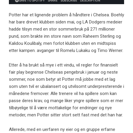
Potter har et lignende problem å håndtere i Chelsea. Boehly
har bare drevet klubben siden mai, og LA Dodgers medeier
hadde tilsyn med en stor sommerbruk på 271 millioner
pund, som brakte inn store navn som Raheem Sterling og
Kalidou Koulibaly, men forlot klubben uten en midtspiss
etter kampen. avganger til Romelu Lukaku og Timo Werner.
Etter å ha brukt så mye i ett vindu, vil regler for finansielt
fair play begrense Chelseas pengebruk i januar og neste
sommer, noe som betyr at Potter må jobbe med et lag
som uten tvil er ubalansert og utvilsomt underpresterende i
månedene fremover. Alle trenere vil ha spillere som kan
passe deres krav, og mange liker yngre spillere som er mer
tilbøyelige til å være mottakelige for endringer og nye
metoder, men Potter sitter stort sett fast med det han har.
Allerede, med en uerfaren ny eier og en gruppe erfarne