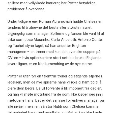
spillere med vellykkede karrierer, har Potter betydelige
problemer å overvinne.
Under tidligere eier Roman Abramovich hadde Chelsea en
tendens til å utnevne det beste eller største navnet
tilgjengelig som manager. Spillerne og fansen ble vant til at
slike som Jose Mourinho, Carlo Ancelotti, Antonio Conte
og Tuchel styrer laget, så han ansetter Brighton-
manageren – en trener med kun den svenske cuppen på
CV-en – hvis spillerkarriere stort sett ble brukt i Englands
lavere ligaer, er en klar kursendring av de nye eierne.
Potter er uten tvil en talentfull trener og stigende stjerne i
ledelsen, men de nye spillerne hans vil ikke gi ham tid til å
gjøre dem bedre. De vil forvente å bli imponert fra dag én,
og han vil møte motstand fra de som ikke kjøper seg inn i
metodene hans. Det er det samme for enhver manager på
alle nivåer, men i en så stor klubb som Chelsea kommer
tålmodighet bare med resultater, og Potter kan ikke kaste