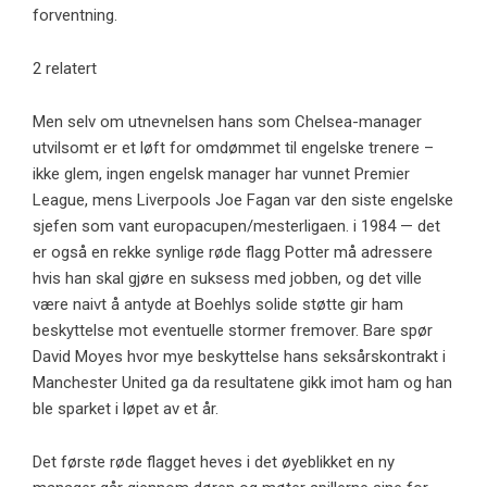
forventning.
2 relatert
Men selv om utnevnelsen hans som Chelsea-manager
utvilsomt er et løft for omdømmet til engelske trenere –
ikke glem, ingen engelsk manager har vunnet Premier
League, mens Liverpools Joe Fagan var den siste engelske
sjefen som vant europacupen/mesterligaen. i 1984 — det
er også en rekke synlige røde flagg Potter må adressere
hvis han skal gjøre en suksess med jobben, og det ville
være naivt å antyde at Boehlys solide støtte gir ham
beskyttelse mot eventuelle stormer fremover. Bare spør
David Moyes hvor mye beskyttelse hans seksårskontrakt i
Manchester United ga da resultatene gikk imot ham og han
ble sparket i løpet av et år.
Det første røde flagget heves i det øyeblikket en ny