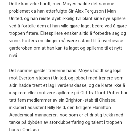
Dette kan virke hardt, men Moyes hadde det samme
problemet da han etterfulgte Sir Alex Ferguson i Man
United, og han reiste øyeblikkelig tvil blant sine nye spillere
ved å fortelle dem at han ville gjøre laget bedre ved å gjøre
troppen fittere. Elitespillere ønsker alltid å forbedre seg og
vinne; Potters meldinger må være i stand til å overbevise
garderoben om at han kan ta laget og spillerne til et nytt
nivå.
Det samme gjelder trenerne hans. Moyes holdt seg lojal
mot Everton-staben i United, og jobbet med trenere som
aldri hadde trent et lag i verdensklasse, og de klarte ikke å
inspirere eller motivere spillerne på Old Trafford. Potter har
tatt fem medlemmer av sin Brighton-stab til Chelsea,
inkludert assistent Billy Reid, den tidligere Hamilton
Academical-manageren, noe som er et dristig trekk med
tanke på dybden av storklubberfaring og talent i troppen
hans i Chelsea.