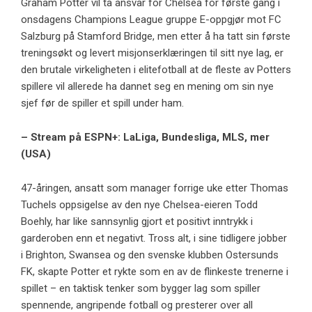
Graham Potter vil ta ansvar for Chelsea for første gang i
onsdagens Champions League gruppe E-oppgjør mot FC
Salzburg på Stamford Bridge, men etter å ha tatt sin første
treningsøkt og levert misjonserklæringen til sitt nye lag, er
den brutale virkeligheten i elitefotball at de fleste av Potters
spillere vil allerede ha dannet seg en mening om sin nye
sjef før de spiller et spill under ham.
– Stream på ESPN+: LaLiga, Bundesliga, MLS, mer
(USA)
47-åringen, ansatt som manager forrige uke etter Thomas
Tuchels oppsigelse av den nye Chelsea-eieren Todd
Boehly, har like sannsynlig gjort et positivt inntrykk i
garderoben enn et negativt. Tross alt, i sine tidligere jobber
i Brighton, Swansea og den svenske klubben Ostersunds
FK, skapte Potter et rykte som en av de flinkeste trenerne i
spillet – en taktisk tenker som bygger lag som spiller
spennende, angripende fotball og presterer over all