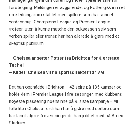
manager går gjennom døren og møter spillerne sine for
første gang. Meldingen er avgjørende, og Potter gikk inn i et
omkledningsrom stablet med spillere som har vunnet
verdenscup, Champions League og Premier League
trofeer; uten å kunne matche den suksessen selv som
verken spiller eller trener, har han allerede å gjøre med et
skeptisk publikum.
– Chelsea ansetter Potter fra Brighton for å erstatte
Tuchel
– Kilder: Chelsea vil ha sportsdirektør før VM
Det han oppnådde i Brighton – 42 seire på 135 kamper og
holde dem i Premier League i fire sesonger, med klubbens
høyeste plassering noensinne på 9. siste kampanje – vil
telle lite i Chelsea fordi han har å gjøre med spillere som
har langt større forventninger de han jobbet med på Amex
Stadium.