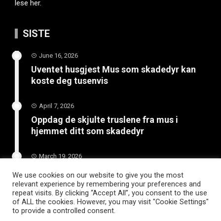
lese her.
SISTE
June 16, 2026
Uventet husgjest Mus som skadedyr kan
koste deg tusenvis
April 7, 2026
Oppdag de skjulte truslene fra mus i
hjemmet ditt som skadedyr
March 19, 2026
Slik vedlikeholder du tilhengeren for
We use cookies on our website to give you the most
langvarig bruk
relevant experience by remembering your preferences and
repeat visits. By clicking “Accept All”, you consent to the use
of ALL the cookies. However, you may visit "Cookie Settings"
to provide a controlled consent.