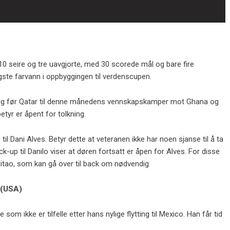
10 seire og tre uavgjorte, med 30 scorede mål og bare fire
oligste farvann i oppbyggingen til verdenscupen.
gvalg før Qatar til denne månedens vennskapskamper mot Ghana og
etyr er åpent for tolkning.
l Dani Alves. Betyr dette at veteranen ikke har noen sjanse til å ta
k-up til Danilo viser at døren fortsatt er åpen for Alves. For disse
itao, som kan gå over til back om nødvendig.
 (USA)
som ikke er tilfelle etter hans nylige flytting til Mexico. Han får tid