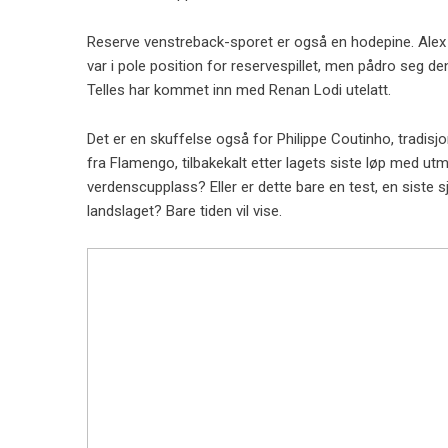
Reserve venstreback-sporet er også en hodepine. Alex S
var i pole position for reservespillet, men pådro seg d
Telles har kommet inn med Renan Lodi utelatt.
Det er en skuffelse også for Philippe Coutinho, tradisjon
fra Flamengo, tilbakekalt etter lagets siste løp med utme
verdenscupplass? Eller er dette bare en test, en siste sj
landslaget? Bare tiden vil vise.