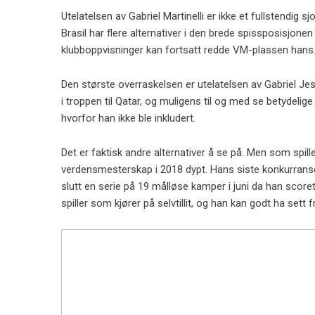
Utelatelsen av Gabriel Martinelli er ikke et fullstendig
Brasil har flere alternativer i den brede spissposisjone
klubboppvisninger kan fortsatt redde VM-plassen hans
Den største overraskelsen er utelatelsen av Gabriel Jesus
i troppen til Qatar, og muligens til og med se betydelig
hvorfor han ikke ble inkludert.
Det er faktisk andre alternativer å se på. Men som spill
verdensmesterskap i 2018 dypt. Hans siste konkurransemå
slutt en serie på 19 målløse kamper i juni da han scor
spiller som kjører på selvtillit, og han kan godt ha sett