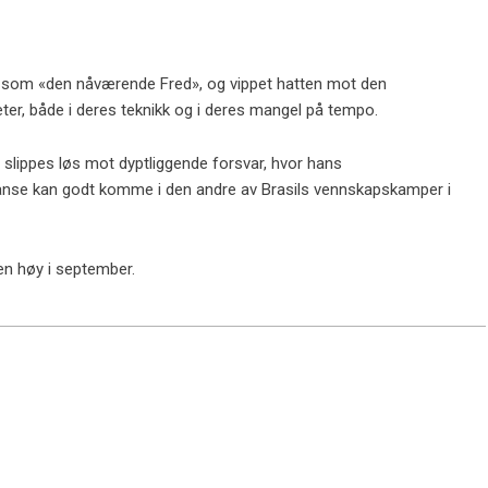
m som «den nåværende Fred», og vippet hatten mot den
ter, både i deres teknikk og i deres mangel på tempo.
l slippes løs mot dyptliggende forsvar, hvor hans
sjanse kan godt komme i den andre av Brasils vennskapskamper i
en høy i september.