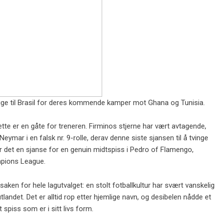
egge til Brasil for deres kommende kamper mot Ghana og Tunisia.
ette er en gåte for treneren. Firminos stjerne har vært avtagende,
Neymar i en falsk nr. 9-rolle, derav denne siste sjansen til å tvinge
 er det en sjanse for en genuin midtspiss i Pedro of Flamengo,
mpions League.
saken for hele lagutvalget: en stolt fotballkultur har svært vanskelig
utlandet. Det er alltid rop etter hjemlige navn, og desibelen nådde et
piss som er i sitt livs form.