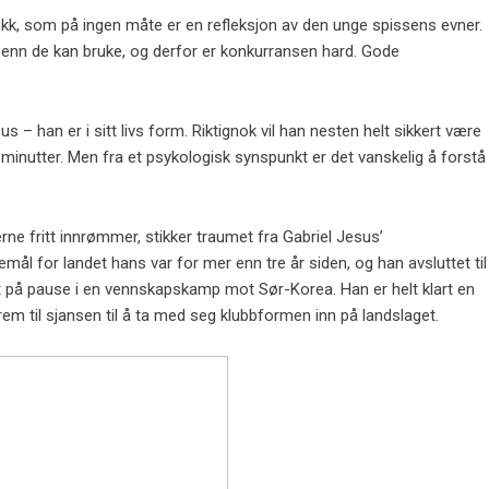
 sjokk, som på ingen måte er en refleksjon av den unge spissens evner.
n enn de kan bruke, og derfor er konkurransen hard. Gode ​​
.
 – han er i sitt livs form. Riktignok vil han nesten helt sikkert være
e minutter. Men fra et psykologisk synspunkt er det vanskelig å forstå
erne fritt innrømmer, stikker traumet fra Gabriel Jesus’
l for landet hans var for mer enn tre år siden, og han avsluttet til
et på pause i en vennskapskamp mot Sør-Korea. Han er helt klart en
 frem til sjansen til å ta med seg klubbformen inn på landslaget.