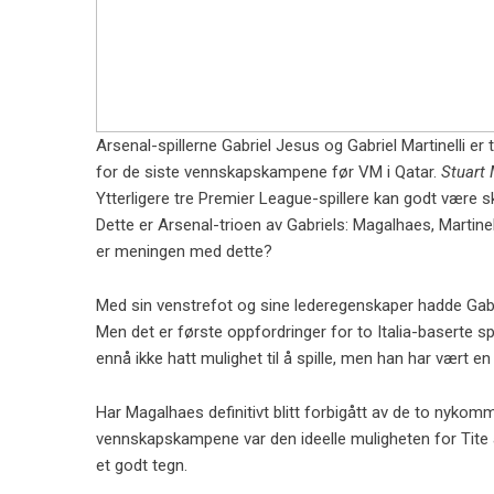
Arsenal-spillerne Gabriel Jesus og Gabriel Martinelli er 
for de siste vennskapskampene før VM i Qatar.
Stuart
Ytterligere tre Premier League-spillere kan godt være sku
Dette er Arsenal-trioen av Gabriels: Magalhaes, Martinell
er meningen med dette?
Med sin venstrefot og sine lederegenskaper hadde Gabr
Men det er første oppfordringer for to Italia-baserte 
ennå ikke hatt mulighet til å spille, men han har vært en
Har Magalhaes definitivt blitt forbigått av de to nyko
vennskapskampene var den ideelle muligheten for Tite å 
et godt tegn.