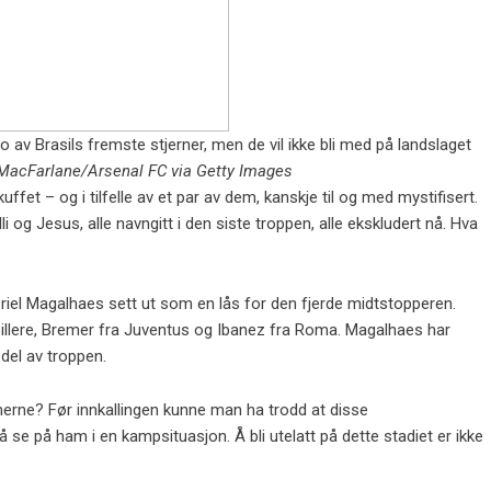
to av Brasils fremste stjerner, men de vil ikke bli med på landslaget
 MacFarlane/Arsenal FC via Getty Images
ffet – og i tilfelle av et par av dem, kanskje til og med mystifisert.
i og Jesus, alle navngitt i den siste troppen, alle ekskludert nå. Hva
iel Magalhaes sett ut som en lås for den fjerde midtstopperen.
spillere, Bremer fra Juventus og Ibanez fra Roma. Magalhaes har
 del av troppen.
mmerne? Før innkallingen kunne man ha trodd at disse
se på ham i en kampsituasjon. Å bli utelatt på dette stadiet er ikke