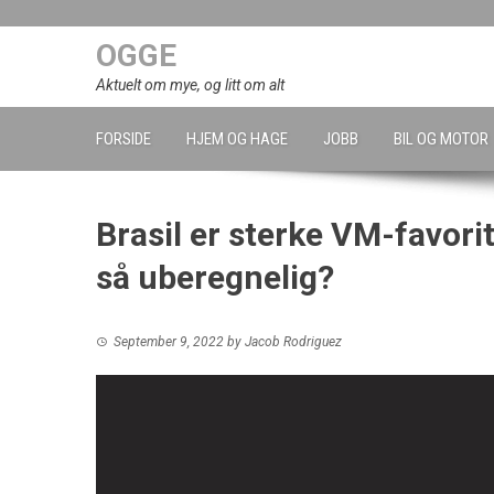
Skip
to
OGGE
content
Aktuelt om mye, og litt om alt
FORSIDE
HJEM OG HAGE
JOBB
BIL OG MOTOR
Brasil er sterke VM-favorit
så uberegnelig?
September 9, 2022
by
Jacob Rodriguez