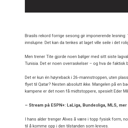
Brasils rekord forrige sesong gir imponerende lesning: 
innslupne. Det kan da tenkes at laget ville seile i det r
Men trener Tite gjorde noen bølger med sitt siste la
Tunisia. Det er noen overraskelser – og hva de faktisk b
Det er kun én høyreback i 26-mannstroppen, uten plass ti
flyet til Qatar? Nesten absolutt ikke. Mangelen på en bac
kampene er det noen få midtstoppere, spesielt Eder Mil
– Stream på ESPN+: LaLiga, Bundesliga, MLS, mer
I hans alder trenger Alves å være i topp fysisk form, noe 
til å komme opp i den tilstanden som kreves.