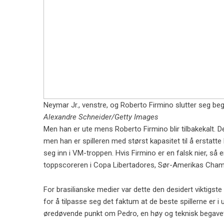
Neymar Jr., venstre, og Roberto Firmino slutter seg b
Alexandre Schneider/Getty Images
Men han er ute mens Roberto Firmino blir tilbakekalt. D
men han er spilleren med størst kapasitet til å erstatte 
seg inn i VM-troppen. Hvis Firmino er en falsk nier, så
toppscoreren i Copa Libertadores, Sør-Amerikas Cha
For brasilianske medier var dette den desidert viktigste 
for å tilpasse seg det faktum at de beste spillerne er i 
øredøvende punkt om Pedro, en høy og teknisk begavet s