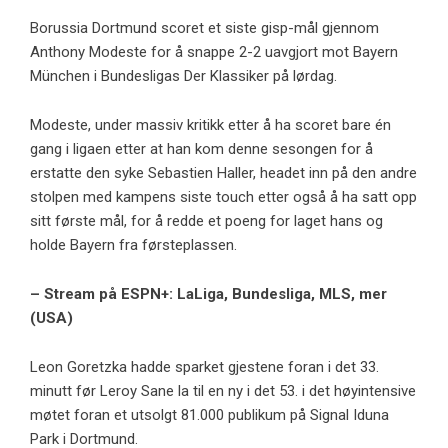
Borussia Dortmund scoret et siste gisp-mål gjennom
Anthony Modeste for å snappe 2-2 uavgjort mot Bayern
München i Bundesligas Der Klassiker på lørdag.
Modeste, under massiv kritikk etter å ha scoret bare én
gang i ligaen etter at han kom denne sesongen for å
erstatte den syke Sebastien Haller, headet inn på den andre
stolpen med kampens siste touch etter også å ha satt opp
sitt første mål, for å redde et poeng for laget hans og
holde Bayern fra førsteplassen.
– Stream på ESPN+: LaLiga, Bundesliga, MLS, mer
(USA)
Leon Goretzka hadde sparket gjestene foran i det 33.
minutt før Leroy Sane la til en ny i det 53. i det høyintensive
møtet foran et utsolgt 81.000 publikum på Signal Iduna
Park i Dortmund.