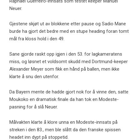
Raphael Guerreiro-innsats som testet keeper Manuel
Neuer.
Gjestene skjøt ut av blokkene etter pause og Sadio Mane
burde ha gjort det bedre med en stupe heading foran tomt
mål fra kloss hold i den 49.
Sane gjorde raskt opp igjen i den 53. for lagkameratens
miss, og løsnet et voldsomt skudd med Dortmund-keeper
Alexander Meyer som fikk en hånd på ballen, men ikke
klarte å snu den utenfor.
Da Bayern mente de hadde gjort nok for å vinne den, satte
Moukoko en dramatisk finale da han tok en Modeste-
pasning for å slå Neuer.
Målvakten klarte å klore unna en Modeste-innsats på
streken i den 83., men ble slått da den franske spissen
headet inn dypt på stoppetid.