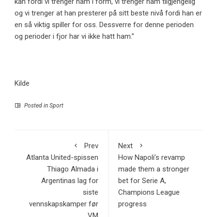
kan fordi vi trenger ham i form, vi trenger ham tilgjengelig
og vi trenger at han presterer på sitt beste nivå fordi han er
en så viktig spiller for oss. Dessverre for denne perioden
og perioder i fjor har vi ikke hatt ham.”
Kilde
Posted in
Sport
Prev
Next
Atlanta United-spissen
How Napoli’s revamp
Thiago Almada i
made them a stronger
Argentinas lag for
bet for Serie A,
siste
Champions League
vennskapskamper før
progress
VM