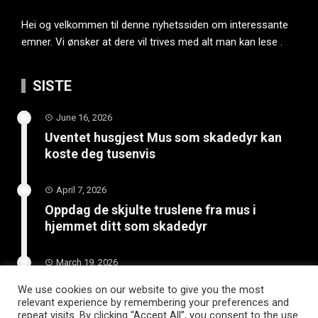
Hei og velkommen til denne nyhetssiden om interessante
emner. Vi ønsker at dere vil trives med alt man kan lese .
SISTE
June 16, 2026
Uventet husgjest Mus som skadedyr kan
koste deg tusenvis
April 7, 2026
Oppdag de skjulte truslene fra mus i
hjemmet ditt som skadedyr
March 19, 2026
Slik vedlikeholder du tilhengeren for
We use cookies on our website to give you the most
langvarig bruk
relevant experience by remembering your preferences and
repeat visits. By clicking “Accept All”, you consent to the use