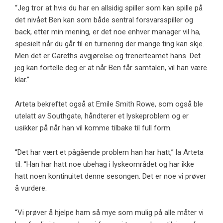
“Jeg tror at hvis du har en allsidig spiller som kan spille på
det nivået Ben kan som både sentral forsvarsspiller og
back, etter min mening, er det noe enhver manager vil ha,
spesielt når du går til en turnering der mange ting kan skje.
Men det er Gareths avgjørelse og trenerteamet hans. Det
jeg kan fortelle deg er at når Ben får samtalen, vil han være
klar.”
Arteta bekreftet også at Emile Smith Rowe, som også ble
utelatt av Southgate, håndterer et lyskeproblem og er
usikker på når han vil komme tilbake til full form.
“Det har vært et pågående problem han har hatt,” la Arteta
til. “Han har hatt noe ubehag i lyskeområdet og har ikke
hatt noen kontinuitet denne sesongen. Det er noe vi prøver
å vurdere.
“Vi prøver å hjelpe ham så mye som mulig på alle måter vi