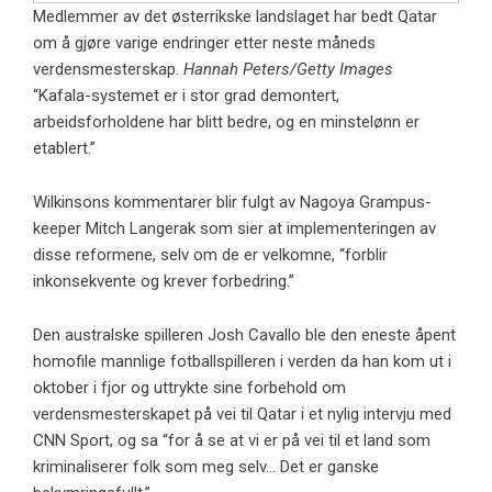
Medlemmer av det østerrikske landslaget har bedt Qatar
om å gjøre varige endringer etter neste måneds
verdensmesterskap.
Hannah Peters/Getty Images
“Kafala-systemet er i stor grad demontert,
arbeidsforholdene har blitt bedre, og en minstelønn er
etablert.”
Wilkinsons kommentarer blir fulgt av Nagoya Grampus-
keeper Mitch Langerak som sier at implementeringen av
disse reformene, selv om de er velkomne, “forblir
inkonsekvente og krever forbedring.”
Den australske spilleren Josh Cavallo ble den eneste åpent
homofile mannlige fotballspilleren i verden da han kom ut i
oktober i fjor og uttrykte sine forbehold om
verdensmesterskapet på vei til Qatar i et nylig intervju med
CNN Sport, og sa “for å se at vi er på vei til et land som
kriminaliserer folk som meg selv… Det er ganske