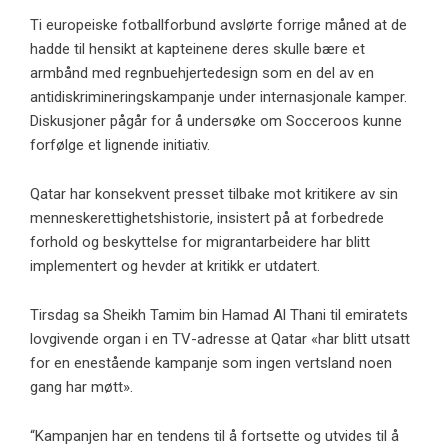
Ti europeiske fotballforbund avslørte forrige måned at de
hadde til hensikt at kapteinene deres skulle bære et
armbånd med regnbuehjertedesign som en del av en
antidiskrimineringskampanje under internasjonale kamper.
Diskusjoner pågår for å undersøke om Socceroos kunne
forfølge et lignende initiativ.
Qatar har konsekvent presset tilbake mot kritikere av sin
menneskerettighetshistorie, insistert på at forbedrede
forhold og beskyttelse for migrantarbeidere har blitt
implementert og hevder at kritikk er utdatert.
Tirsdag sa Sheikh Tamim bin Hamad Al Thani til emiratets
lovgivende organ i en TV-adresse at Qatar «har blitt utsatt
for en enestående kampanje som ingen vertsland noen
gang har møtt».
“Kampanjen har en tendens til å fortsette og utvides til å