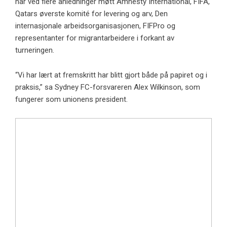
har ved flere anledninger møtt Amnesty International, FIFA,
Qatars øverste komité for levering og arv, Den
internasjonale arbeidsorganisasjonen, FIFPro og
representanter for migrantarbeidere i forkant av
turneringen.
“Vi har lært at fremskritt har blitt gjort både på papiret og i
praksis,” sa Sydney FC-forsvareren Alex Wilkinson, som
fungerer som unionens president.