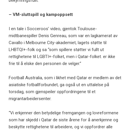
bekymringsfullt.”
– VM-sluttspill og kampoppsett
I en tale i Socceroos’ video, gjentok Toulouse-
midtbanespiller Denis Genreau, som var en lagkamerat av
Cavallo i Melbourne City-akademiet, lagets støtte til
LHBTQI+-folk og sa “som spillere støtter vi fullt ut
rettighetene til LGBTI+-folket, men i Qatar-folket. er ikke
frie til å elske den personen de velger.”
Football Australia, som i likhet med Qatar er medlem av det
asiatiske fotballforbundet, ga også ut en uttalelse på
torsdag, som gjenspeiler oppfordringene til et
migrantarbeidersenter.
“Vi erkjenner den betydelige fremgangen og lovreformene
som har skjedd i Qatar de siste årene for å anerkjenne og
beskytte rettighetene til arbeidere, og vi oppfordrer alle