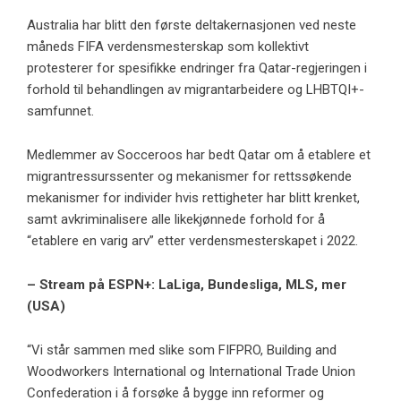
Australia har blitt den første deltakernasjonen ved neste
måneds FIFA verdensmesterskap som kollektivt
protesterer for spesifikke endringer fra Qatar-regjeringen i
forhold til behandlingen av migrantarbeidere og LHBTQI+-
samfunnet.
Medlemmer av Socceroos har bedt Qatar om å etablere et
migrantressurssenter og mekanismer for rettssøkende
mekanismer for individer hvis rettigheter har blitt krenket,
samt avkriminalisere alle likekjønnede forhold for å
“etablere en varig arv” etter verdensmesterskapet i 2022.
– Stream på ESPN+: LaLiga, Bundesliga, MLS, mer
(USA)
“Vi står sammen med slike som FIFPRO, Building and
Woodworkers International og International Trade Union
Confederation i å forsøke å bygge inn reformer og