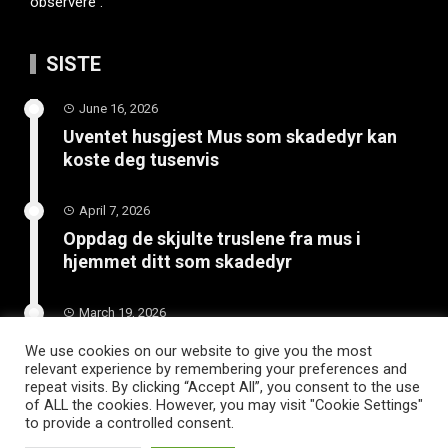
observere .
SISTE
June 16, 2026
Uventet husgjest Mus som skadedyr kan
koste deg tusenvis
April 7, 2026
Oppdag de skjulte truslene fra mus i
hjemmet ditt som skadedyr
March 19, 2026
Slik vedlikeholder du tilhengeren for
We use cookies on our website to give you the most
langvarig bruk
relevant experience by remembering your preferences and
repeat visits. By clicking “Accept All”, you consent to the use
of ALL the cookies. However, you may visit "Cookie Settings"
to provide a controlled consent.