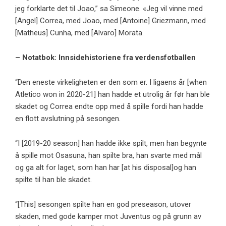
jeg forklarte det til Joao,” sa Simeone. «Jeg vil vinne med
[Angel] Correa, med Joao, med [Antoine] Griezmann, med
[Matheus] Cunha, med [Alvaro] Morata.
– Notatbok: Innsidehistoriene fra verdensfotballen
“Den eneste virkeligheten er den som er. I ligaens år [when
Atletico won in 2020-21] han hadde et utrolig år før han ble
skadet og Correa endte opp med å spille fordi han hadde
en flott avslutning på sesongen.
“I [2019-20 season] han hadde ikke spilt, men han begynte
å spille mot Osasuna, han spilte bra, han svarte med mål
og ga alt for laget, som han har [at his disposal]og han
spilte til han ble skadet.
“[This] sesongen spilte han en god preseason, utover
skaden, med gode kamper mot Juventus og på grunn av