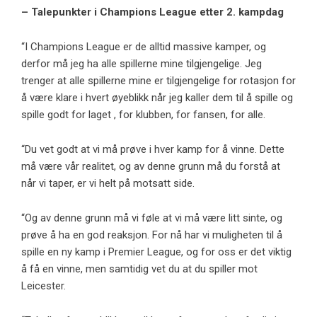
– Talepunkter i Champions League etter 2. kampdag
“I Champions League er de alltid massive kamper, og
derfor må jeg ha alle spillerne mine tilgjengelige. Jeg
trenger at alle spillerne mine er tilgjengelige for rotasjon for
å være klare i hvert øyeblikk når jeg kaller dem til å spille og
spille godt for laget , for klubben, for fansen, for alle.
“Du vet godt at vi må prøve i hver kamp for å vinne. Dette
må være vår realitet, og av denne grunn må du forstå at
når vi taper, er vi helt på motsatt side.
“Og av denne grunn må vi føle at vi må være litt sinte, og
prøve å ha en god reaksjon. For nå har vi muligheten til å
spille en ny kamp i Premier League, og for oss er det viktig
å få en vinne, men samtidig vet du at du spiller mot
Leicester.