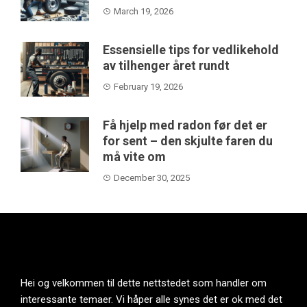
March 19, 2026
Essensielle tips for vedlikehold
av tilhenger året rundt
February 19, 2026
Få hjelp med radon før det er
for sent – den skjulte faren du
må vite om
December 30, 2025
Hei og velkommen til dette nettstedet som handler om
interessante temaer. Vi håper alle synes det er ok med det