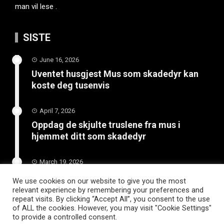
man vil lese .
SISTE
June 16, 2026
Uventet husgjest Mus som skadedyr kan
koste deg tusenvis
April 7, 2026
Oppdag de skjulte truslene fra mus i
hjemmet ditt som skadedyr
March 19, 2026
Slik vedlikeholder du tilhengeren for
We use cookies on our website to give you the most
langvarig bruk
relevant experience by remembering your preferences and
repeat visits. By clicking “Accept All”, you consent to the use
of ALL the cookies. However, you may visit "Cookie Settings"
to provide a controlled consent.