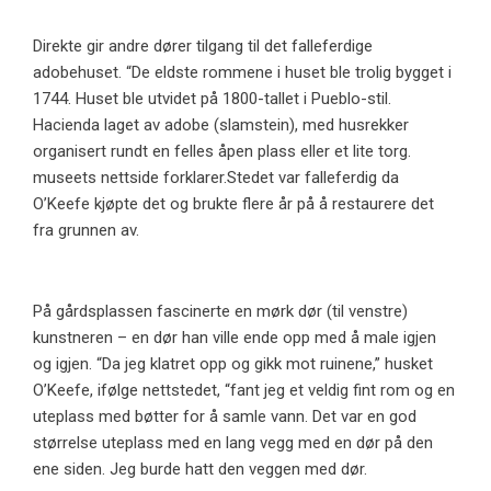
Direkte gir andre dører tilgang til det falleferdige
adobehuset. “De eldste rommene i huset ble trolig bygget i
1744. Huset ble utvidet på 1800-tallet i Pueblo-stil.
Hacienda laget av adobe (slamstein), med husrekker
organisert rundt en felles åpen plass eller et lite torg.
museets nettside forklarer.Stedet var falleferdig da
O’Keefe kjøpte det og brukte flere år på å restaurere det
fra grunnen av.
På gårdsplassen fascinerte en mørk dør (til venstre)
kunstneren – en dør han ville ende opp med å male igjen
og igjen. “Da jeg klatret opp og gikk mot ruinene,” husket
O’Keefe, ifølge nettstedet, “fant jeg et veldig fint rom og en
uteplass med bøtter for å samle vann. Det var en god
størrelse uteplass med en lang vegg med en dør på den
ene siden. Jeg burde hatt den veggen med dør.