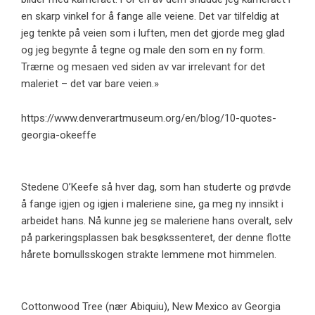
en skarp vinkel for å fange alle veiene. Det var tilfeldig at
jeg tenkte på veien som i luften, men det gjorde meg glad
og jeg begynte å tegne og male den som en ny form.
Trærne og mesaen ved siden av var irrelevant for det
maleriet – det var bare veien.»
https://www.denverartmuseum.org/en/blog/10-quotes-
georgia-okeeffe
Stedene O’Keefe så hver dag, som han studerte og prøvde
å fange igjen og igjen i maleriene sine, ga meg ny innsikt i
arbeidet hans. Nå kunne jeg se maleriene hans overalt, selv
på parkeringsplassen bak besøkssenteret, der denne flotte
hårete bomullsskogen strakte lemmene mot himmelen.
Cottonwood Tree (nær Abiquiu), New Mexico av Georgia