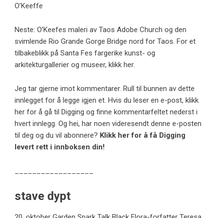
O’Keeffe
Neste: O’Keefes maleri av Taos Adobe Church og den
svimlende Rio Grande Gorge Bridge nord for Taos. For et
tilbakeblikk på Santa Fes fargerike kunst- og
arkitekturgallerier og museer, klikk her.
Jeg tar gjerne imot kommentarer. Rull til bunnen av dette
innlegget for å legge igjen et. Hvis du leser en e-post, klikk
her for å gå til Digging og finne kommentarfeltet nederst i
hvert innlegg. Og hei, har noen videresendt denne e-posten
til deg og du vil abonnere?
Klikk her for å få Digging
levert rett i innboksen din!
__________________
stave dypt
20. oktober Garden Spark Talk Black Flora-forfatter Teresa