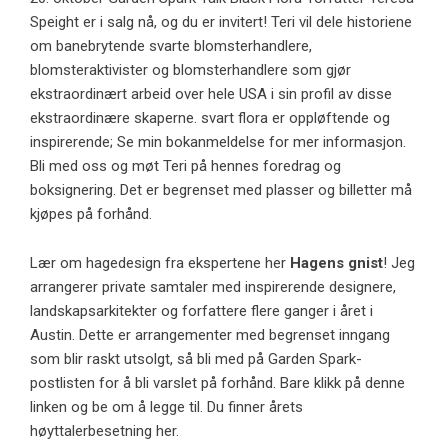
Speight er i salg nå, og du er invitert! Teri vil dele historiene
om banebrytende svarte blomsterhandlere,
blomsteraktivister og blomsterhandlere som gjør
ekstraordinært arbeid over hele USA i sin profil av disse
ekstraordinære skaperne. svart flora er oppløftende og
inspirerende; Se min bokanmeldelse for mer informasjon.
Bli med oss ​​og møt Teri på hennes foredrag og
boksignering. Det er begrenset med plasser og billetter må
kjøpes på forhånd.
Lær om hagedesign fra ekspertene her
Hagens gnist
! Jeg
arrangerer private samtaler med inspirerende designere,
landskapsarkitekter og forfattere flere ganger i året i
Austin. Dette er arrangementer med begrenset inngang
som blir raskt utsolgt, så bli med på Garden Spark-
postlisten for å bli varslet på forhånd. Bare klikk på denne
linken og be om å legge til. Du finner årets
høyttalerbesetning her.