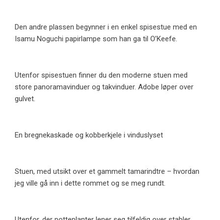
Den andre plassen begynner i en enkel spisestue med en
Isamu Noguchi papirlampe som han ga til O’Keefe.
Utenfor spisestuen finner du den moderne stuen med
store panoramavinduer og takvinduer. Adobe løper over
gulvet.
En bregnekaskade og kobberkjele i vinduslyset
Stuen, med utsikt over et gammelt tamarindtre – hvordan
jeg ville gå inn i dette rommet og se meg rundt.
Utenfor, der potteplanter lener seg tilfeldig over stabler