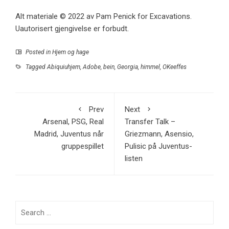
Alt materiale © 2022 av Pam Penick for Excavations.
Uautorisert gjengivelse er forbudt.
Posted in
Hjem og hage
Tagged
Abiquiuhjem
,
Adobe
,
bein
,
Georgia
,
himmel
,
OKeeffes
Prev
Next
Arsenal, PSG, Real
Transfer Talk –
Madrid, Juventus når
Griezmann, Asensio,
gruppespillet
Pulisic på Juventus-
listen
Search
for: