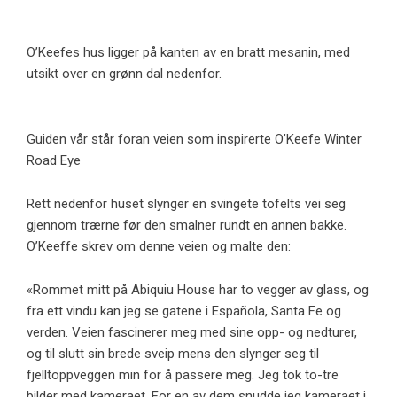
O’Keefes hus ligger på kanten av en bratt mesanin, med
utsikt over en grønn dal nedenfor.
Guiden vår står foran veien som inspirerte O’Keefe Winter
Road Eye
Rett nedenfor huset slynger en svingete tofelts vei seg
gjennom trærne før den smalner rundt en annen bakke.
O’Keeffe skrev om denne veien og malte den:
«Rommet mitt på Abiquiu House har to vegger av glass, og
fra ett vindu kan jeg se gatene i Española, Santa Fe og
verden. Veien fascinerer meg med sine opp- og nedturer,
og til slutt sin brede sveip mens den slynger seg til
fjelltoppveggen min for å passere meg. Jeg tok to-tre
bilder med kameraet. For en av dem snudde jeg kameraet i