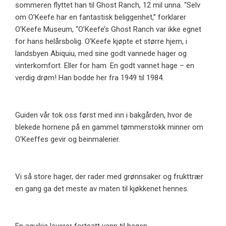
sommeren flyttet han til Ghost Ranch, 12 mil unna. “Selv
om O’Keefe har en fantastisk beliggenhet,” forklarer
O’Keefe Museum, “O’Keefe’s Ghost Ranch var ikke egnet
for hans helårsbolig. O’Keefe kjøpte et større hjem, i
landsbyen Abiquiu, med sine godt vannede hager og
vinterkomfort. Eller for ham. En godt vannet hage – en
verdig drøm! Han bodde her fra 1949 til 1984.
Guiden vår tok oss først med inn i bakgården, hvor de
blekede hornene på en gammel tømmerstokk minner om
O’Keeffes gevir og beinmalerier.
Vi så store hager, der rader med grønnsaker og frukttrær
en gang ga det meste av maten til kjøkkenet hennes.