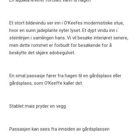
En aquikia leverer fortsatt vann til hagen.
Et stort bildevindu ser inn i O’Keefes modernistiske stue,
hvor en sunn jadeplante nyter lyset. Et dypt vindu inn i
steinlinjen i samlingen hans. Vi vil besøke interiøret senere,
men dette rommet er forbudt for besøkende for å
beskytte det skjøre adobegulvet.
En smal passasje fører fra hagen til en gårdsplass eller
gårdsplass, som O’Keeffe kaller det.
Stablet mais pryder en vegg.
Passasjen kan sees fra innsiden av gårdsplassen