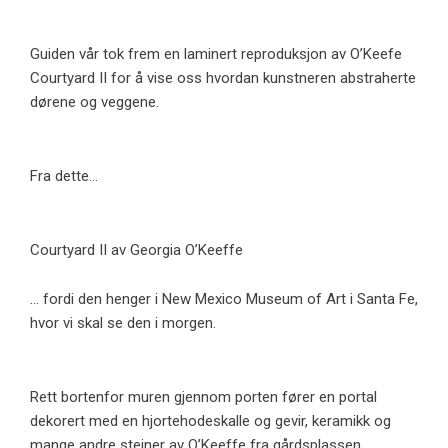
Guiden vår tok frem en laminert reproduksjon av O’Keefe
Courtyard II for å vise oss hvordan kunstneren abstraherte
dørene og veggene.
Fra dette…
Courtyard II av Georgia O’Keeffe
… fordi den henger i New Mexico Museum of Art i Santa Fe,
hvor vi skal se den i morgen.
Rett bortenfor muren gjennom porten fører en portal
dekorert med en hjortehodeskalle og gevir, keramikk og
mange andre steiner av O’Keeffe fra gårdsplassen