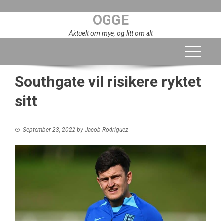
Skip
OGGE
to
content
Aktuelt om mye, og litt om alt
Southgate vil risikere ryktet
sitt
September 23, 2022
by
Jacob Rodriguez