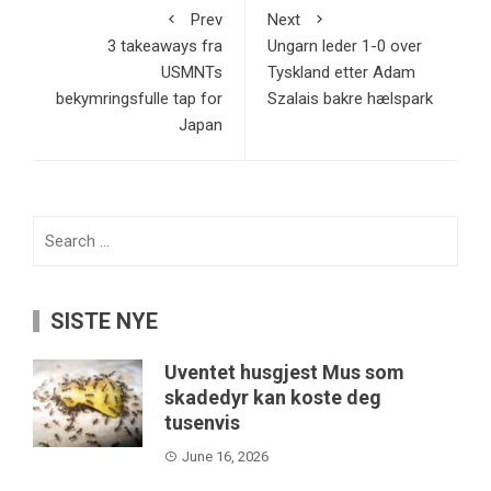
Prev
Next
3 takeaways fra
Ungarn leder 1-0 over
USMNTs
Tyskland etter Adam
bekymringsfulle tap for
Szalais bakre hælspark
Japan
Search
for:
SISTE NYE
Uventet husgjest Mus som
skadedyr kan koste deg
tusenvis
June 16, 2026