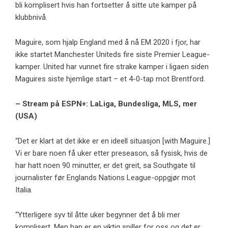
bli komplisert hvis han fortsetter å sitte ute kamper på
klubbnivå.
Maguire, som hjalp England med å nå EM 2020 i fjor, har
ikke startet Manchester Uniteds fire siste Premier League-
kamper. United har vunnet fire strake kamper i ligaen siden
Maguires siste hjemlige start – et 4-0-tap mot Brentford.
– Stream på ESPN+: LaLiga, Bundesliga, MLS, mer
(USA)
“Det er klart at det ikke er en ideell situasjon [with Maguire.]
Vi er bare noen få uker etter preseason, så fysisk, hvis de
har hatt noen 90 minutter, er det greit, sa Southgate til
journalister før Englands Nations League-oppgjør mot
Italia.
“Ytterligere syv til åtte uker begynner det å bli mer
komplisert. Men han er en viktig spiller for oss og det er