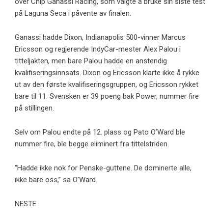
over Chip Ganassi Racing, som valgte å bruke sin siste test
på Laguna Seca i påvente av finalen.
Ganassi hadde Dixon, Indianapolis 500-vinner Marcus
Ericsson og regjerende IndyCar-mester Alex Palou i
titteljakten, men bare Palou hadde en anstendig
kvalifiseringsinnsats. Dixon og Ericsson klarte ikke å rykke
ut av den første kvalifiseringsgruppen, og Ericsson rykket
bare til 11. Svensken er 39 poeng bak Power, nummer fire
på stillingen.
Selv om Palou endte på 12. plass og Pato O’Ward ble
nummer fire, ble begge eliminert fra tittelstriden.
“Hadde ikke nok for Penske-guttene. De dominerte alle,
ikke bare oss,” sa O’Ward.
NESTE