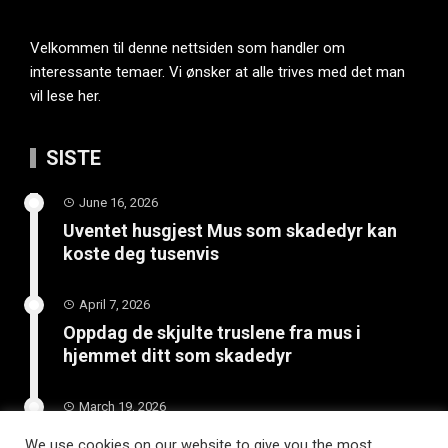
Velkommen til denne nettsiden som handler om
interessante temaer. Vi ønsker at alle trives med det man
vil lese her.
SISTE
June 16, 2026
Uventet husgjest Mus som skadedyr kan
koste deg tusenvis
April 7, 2026
Oppdag de skjulte truslene fra mus i
hjemmet ditt som skadedyr
March 19, 2026
Slik vedlikeholder du tilhengeren for
We use cookies on our website to give you the most