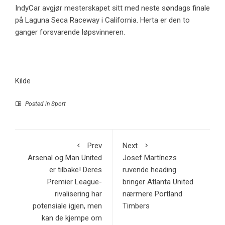
IndyCar avgjør mesterskapet sitt med neste søndags finale
på Laguna Seca Raceway i California. Herta er den to
ganger forsvarende løpsvinneren.
Kilde
Posted in
Sport
Prev
Next
Arsenal og Man United
Josef Martínezs
er tilbake! Deres
ruvende heading
Premier League-
bringer Atlanta United
rivalisering har
nærmere Portland
potensiale igjen, men
Timbers
kan de kjempe om