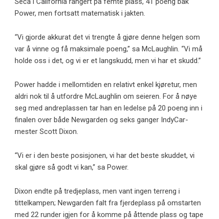
Seca i California rangert på femte plass, 41 poeng bak
Power, men fortsatt matematisk i jakten.
“Vi gjorde akkurat det vi trengte å gjøre denne helgen som
var å vinne og få maksimale poeng,” sa McLaughlin. “Vi må
holde oss i det, og vi er et langskudd, men vi har et skudd.”
Power hadde i mellomtiden en relativt enkel kjøretur, men
aldri nok til å utfordre McLaughlin om seieren. For å nøye
seg med andreplassen tar han en ledelse på 20 poeng inn i
finalen over både Newgarden og seks ganger IndyCar-
mester Scott Dixon.
“Vi er i den beste posisjonen, vi har det beste skuddet, vi
skal gjøre så godt vi kan,” sa Power.
Dixon endte på tredjeplass, men vant ingen terreng i
tittelkampen; Newgarden falt fra fjerdeplass på omstarten
med 22 runder igjen for å komme på åttende plass og tape