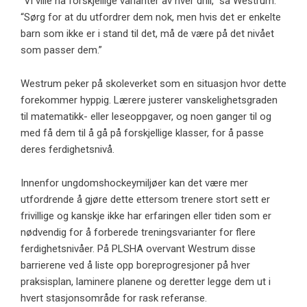
“Vi ville ha forskjellige varianter av hver drill,” sa Westrum.
“Sørg for at du utfordrer dem nok, men hvis det er enkelte
barn som ikke er i stand til det, må de være på det nivået
som passer dem.”
Westrum peker på skoleverket som en situasjon hvor dette
forekommer hyppig. Lærere justerer vanskelighetsgraden
til matematikk- eller leseoppgaver, og noen ganger til og
med få dem til å gå på forskjellige klasser, for å passe
deres ferdighetsnivå.
Innenfor ungdomshockeymiljøer kan det være mer
utfordrende å gjøre dette ettersom trenere stort sett er
frivillige og kanskje ikke har erfaringen eller tiden som er
nødvendig for å forberede treningsvarianter for flere
ferdighetsnivåer. På PLSHA overvant Westrum disse
barrierene ved å liste opp boreprogresjoner på hver
praksisplan, laminere planene og deretter legge dem ut i
hvert stasjonsområde for rask referanse.