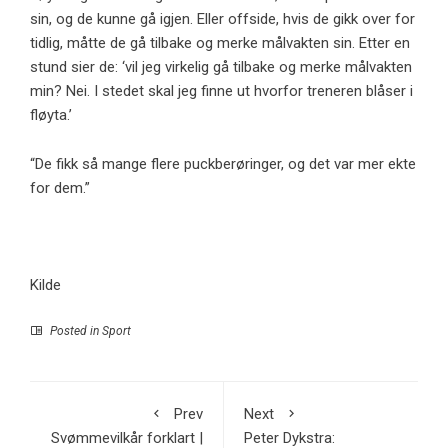
sin, og de kunne gå igjen. Eller offside, hvis de gikk over for
tidlig, måtte de gå tilbake og merke målvakten sin. Etter en
stund sier de: ‘vil jeg virkelig gå tilbake og merke målvakten
min? Nei. I stedet skal jeg finne ut hvorfor treneren blåser i
fløyta.’
“De fikk så mange flere puckberøringer, og det var mer ekte
for dem.”
Kilde
Posted in
Sport
Prev
Next
Svømmevilkår forklart |
Peter Dykstra: