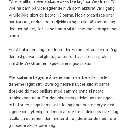
“Vi ville alltid prøve å skape seks like lag,” sa Westrum. “Vi
ville ha barn på videregående nivå som akkurat var i gang.
Vi ville ikke gjort de beste 15 barna. Noen organisasjoner
har første-, andre- og tredjeklassinger alle på samme lag.
Jeg ser på det, for disse barna vil de leke med kompisene
sine.»
For å balansere lagstrukturen deres med et ønske om å gi
den riktige vanskelighetsgraden for hver spiller i praksis,
innførte Westrum en lagdelt treningsstruktur.
Alle spillerne begynte å trene sammen. Deretter delte
trenerne laget sitt i øvre og nedre halvdel, slik at barna
tilbrakte tid med spillere med samme evne til neste
treningssegment. For den siste tredjedelen av treningen,
ofte for en slags kamp, ​​ville to lag pare seg og bryte ned
lagene sine ytterligere. Den øverste tredjedelen av hvert lag
skulle gå sammen, den midterste og deretter de nederste
gruppene skulle pare seg.