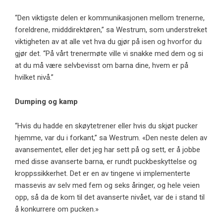
“Den viktigste delen er kommunikasjonen mellom trenerne,
foreldrene, midddirektøren,” sa Westrum, som understreket
viktigheten av at alle vet hva du gjør på isen og hvorfor du
gjør det. “På vårt trenermøte ville vi snakke med dem og si
at du må være selvbevisst om barna dine, hvem er på
hvilket nivå.”
Dumping og kamp
“Hvis du hadde en skøytetrener eller hvis du skjøt pucker
hjemme, var du i forkant,” sa Westrum. «Den neste delen av
avansementet, eller det jeg har sett på og sett, er å jobbe
med disse avanserte barna, er rundt puckbeskyttelse og
kroppssikkerhet. Det er en av tingene vi implementerte
massevis av selv med fem og seks åringer, og hele veien
opp, så da de kom til det avanserte nivået, var de i stand til
å konkurrere om pucken.»