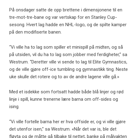
På onsdager satte de opp brettene i dimensjonene til en
tre-mot-tre-bane og var vertskap for en Stanley Cup-
sesong. Hvert lag hadde en NHL-logo, og de spilte kamper
på den modifiserte banen.
“Vi ville ha to lag som spiller et minispill på midten, og så
på utsiden, vil du ha to lag som jobber med ferdigheter,” sa
Westrum. “Deretter ville vi sende to lag til Elite Gymnastics,
og de ville gjøre off-ice tumbling og gymnastikk ting. Neste
uke skulle det rotere og to av de andre lagene ville gå.»
Med et isdekke som fortsatt hadde både blå linjer og rød
linje i spill, kunne trenerne lære barna om off-sides og
ising.
“Vi ville fortelle barna her er hva offside er, og vi ville gjøre
det utenfor isen,” sa Westrum. «Når det var is, ble det
fløyta og de måtte gå tilbake til nettet, banke på målvakten