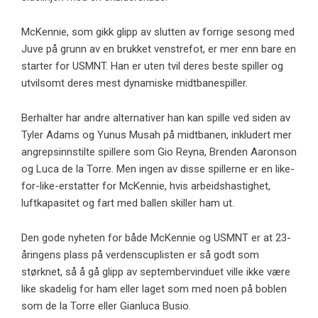
McKennie, som gikk glipp av slutten av forrige sesong med
Juve på grunn av en brukket venstrefot, er mer enn bare en
starter for USMNT. Han er uten tvil deres beste spiller og
utvilsomt deres mest dynamiske midtbanespiller.
Berhalter har andre alternativer han kan spille ved siden av
Tyler Adams og Yunus Musah på midtbanen, inkludert mer
angrepsinnstilte spillere som Gio Reyna, Brenden Aaronson
og Luca de la Torre. Men ingen av disse spillerne er en like-
for-like-erstatter for McKennie, hvis arbeidshastighet,
luftkapasitet og fart med ballen skiller ham ut.
Den gode nyheten for både McKennie og USMNT er at 23-
åringens plass på verdenscuplisten er så godt som
størknet, så å gå glipp av septembervinduet ville ikke være
like skadelig for ham eller laget som med noen på boblen
som de la Torre eller Gianluca Busio.