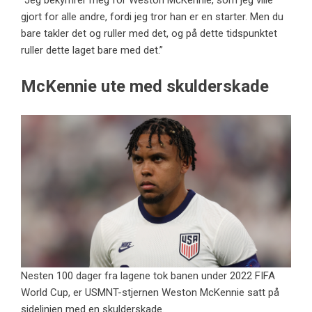
“Jeg bekymrer meg for Weston McKennie, som jeg ville
gjort for alle andre, fordi jeg tror han er en starter. Men du
bare takler det og ruller med det, og på dette tidspunktet
ruller dette laget bare med det.”
McKennie ute med skulderskade
Nesten 100 dager fra lagene tok banen under 2022 FIFA
World Cup, er USMNT-stjernen Weston McKennie satt på
sidelinjen med en skulderskade.