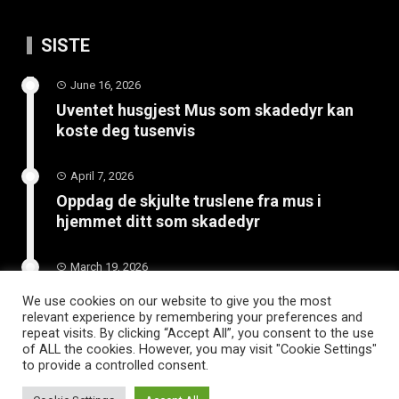
SISTE
June 16, 2026
Uventet husgjest Mus som skadedyr kan
koste deg tusenvis
April 7, 2026
Oppdag de skjulte truslene fra mus i
hjemmet ditt som skadedyr
March 19, 2026
Slik vedlikeholder du tilhengeren for
We use cookies on our website to give you the most
langvarig bruk
relevant experience by remembering your preferences and
repeat visits. By clicking “Accept All”, you consent to the use
of ALL the cookies. However, you may visit "Cookie Settings"
to provide a controlled consent.