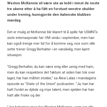
Weston McKennie
vil være ute av ledd i minst de neste
tre ukene etter å ha fått en forstuet venstre skulder
under trening,
kunngjorde den italienske klubben
mandag
.
Det er mulig at McKennie blir klarert til å spille før USMNTs
siste internasjonale før-VM-vindu i september, men han
kan også trenge mer tid for å komme seg, noe som ville
sette trener Gregg Berhalter i en vanskelig, men kjent
situasjon.
“Gregg Berhalter, du kan være enig eller uenig med ham,
men du kan respektere det faktum at siden han tok over
laget, har han måttet stokke,” sa Alexi Lalas i mandagens
episode av “State of the Union”-podcasten. “Ja, han har
hatt fordel av dybde og mye talent, men sjelden har han
hatt alle friske og der.